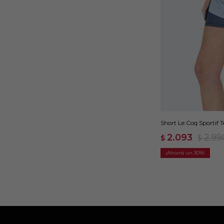
Short Le Coq Sportif T
2.093
2.99
$
$
30