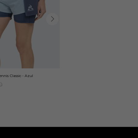
ennis Classic - Azul
0