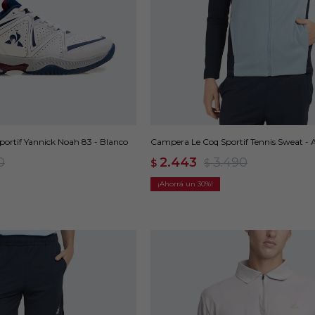
Campera Le Coq Sportif Tennis Sweat - 
ortif Yannick Noah 83 - Blanco
2.443
3.490
0
$
$
30