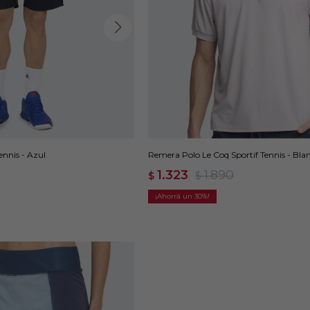
ennis - Azul
Remera Polo Le Coq Sportif Tennis - Bla
1.323
1.890
$
$
30