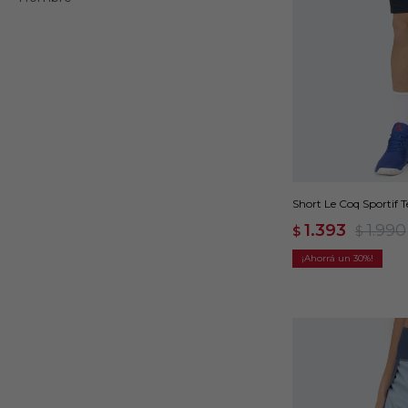
Short Le Coq Sportif T
1.393
1.990
$
$
30