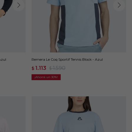
Azul
Remera Le Coq Sportif Tennis Block - Azul
1.113
1.590
$
$
30