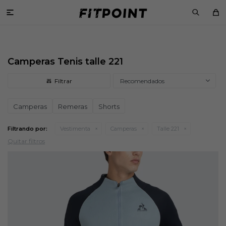

Camperas Tenis talle 221
Recomendados
Camperas
Remeras
Shorts
Filtrando por:
Vestimenta
Camperas
Talle 221
Quitar filtros