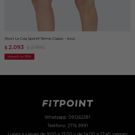
Short Le Coq Sportif Tennis Classic - Azul
2.093
2.990
$
$
30
Whatsapp: 091262281
Teléfono: 2716 9991
Lunes a jueves de 9:00 a 13:00 y de 14:00 a 17:45, viernes