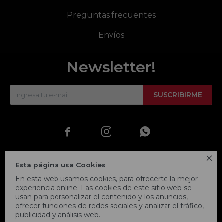
Preguntas frecuentes
Envíos
Newsletter!
SUSCRIBIRME




Esta página usa Cookies
En esta web usamos cookies, para ofrecerte la mejor
experiencia online. Las cookies de este sitio web se
usan para personalizar el contenido y los anuncios,
ofrecer funciones de redes sociales y analizar el tráfico,
publicidad y análisis web.