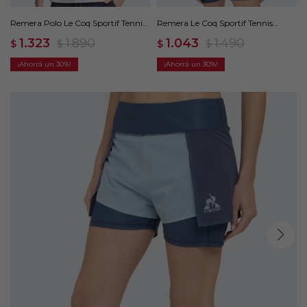
Remera Polo Le Coq Sportif Tennis
Remera Le Coq Sportif Tennis
- Blanco
Classic - Azul
1.323
1.890
1.043
1.490
$
$
$
$
30
30