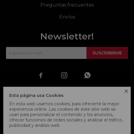
Preguntas frecuentes
Envíos
Newsletter!
SUSCRIBIRME




Esta página usa Cookies
En esta web usamos cookies, para ofrecerte la mejor
experiencia online. Las cookies de este sitio web se
usan para personalizar el contenido y los anuncios,
ofrecer funciones de redes sociales y analizar el tráfico,
publicidad y análisis web.