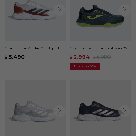
Championes Adidas Courtquick
Championes Joma Point Men 2517
Padel - Blanco
- Verde
5.490
2.994
5.990
$
$
$
50