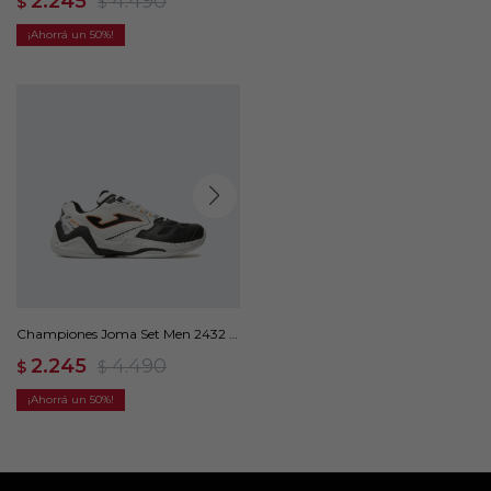
2.245
4.490
$
$
50
Championes Joma Set Men 2432 -
Blanco
2.245
4.490
$
$
50