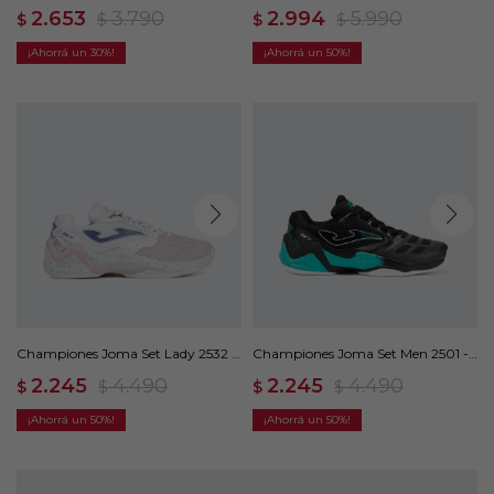
Yannick Noah 83 - Blanco
Negro
2.653
3.790
2.994
5.990
$
$
$
$
30
50
Championes Joma Set Lady 2532 -
Championes Joma Set Men 2501 -
Rosado
Negro
2.245
4.490
2.245
4.490
$
$
$
$
50
50