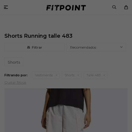

Shorts Running talle 483
Recomendados
Shorts
Filtrando por:
Vestimenta
Shorts
Talle 483
Quitar filtros