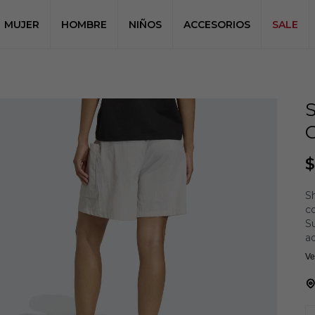
MUJER
HOMBRE
NIÑOS
ACCESORIOS
SALE
$
Sh
c
Su
a
a
Ve
Co
mo
ac
gu