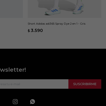
Short Adidas adi365 Spray Dye 2 en 1 - Gris
3.590
$
wsletter!
SUSCRIBIRME

