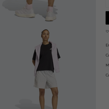
De
C
C
Ma
Te
Bo
De
E
C
M
Ca