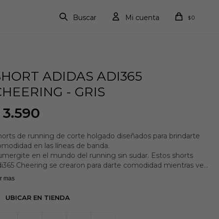
0
$
SHORT ADIDAS ADI365
CHEERING - GRIS
3.590
orts de running de corte holgado diseñados para brindarte
omodidad en las líneas de banda.
mergite en el mundo del running sin sudar. Estos shorts
di365 Cheering se crearon para darte comodidad mientras ves
 los demás esforzarse al máximo.
r mas
n un corte holgado de tejido liso, proporcionan libertad de
vimiento y un tacto suave que te permitirá centrarte en la
UBICAR EN TIENDA
ción. ¿Esos amplios bolsillos laterales? Son perfectos para
ardar las llaves, el teléfono y los tentempiés.