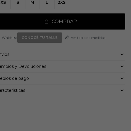
XS
S
M
L
2XS
talles:
orte holgado
ordón de ajuste
COMPRAR
terial Principal: 100% Poliamida
jido liso
Ver tabla de medidas
lsillos laterales
CONOCÉ TU TALLE
talles reflectantes
nvíos
ambios y Devoluciones
edios de pago
racterísticas