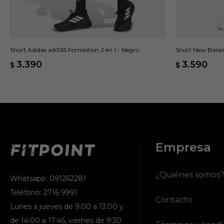
Short Adidas adi365 Formotion 2 en 1 - Negro
Short New Balan
3.390
3.590
$
$
Empresa
¿Quiénes somos
Whatsapp: 091262281
Teléfono: 2716 9991
Contacto
Lunes a jueves de 9:00 a 13:00 y
de 14:00 a 17:45, viernes de 9:30