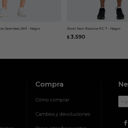
ce Seamless 2IN1 - Negro
Short New Balance RC 7 - Negro
3.590
$
Compra
Ne
?
Cómo comprar
Cambios y devoluciones
