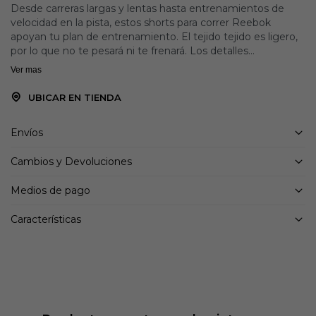
Desde carreras largas y lentas hasta entrenamientos de
velocidad en la pista, estos shorts para correr Reebok
apoyan tu plan de entrenamiento. El tejido tejido es ligero,
por lo que no te pesará ni te frenará. Los detalles
reflectantes te ayudan a ser visible.
Ver mas
UBICAR EN TIENDA
Envíos
Cambios y Devoluciones
Medios de pago
Características