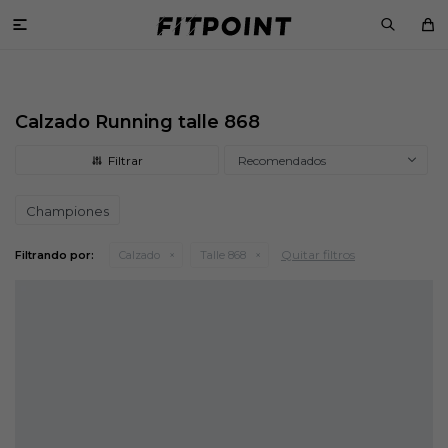

Calzado Running talle 868
Recomendados
Championes
Quitar filtros
Filtrando por:
Calzado
Talle 868