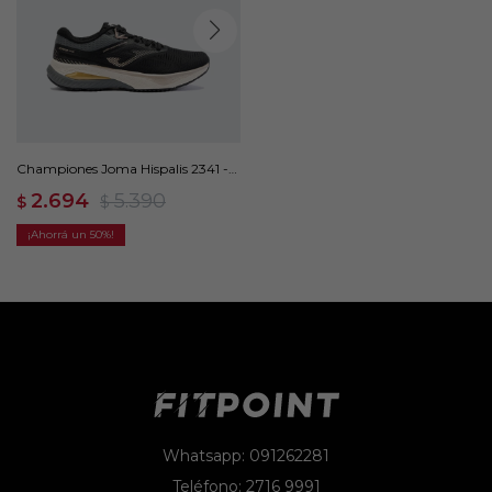
Championes Joma Hispalis 2341 -
Negro
2.694
5.390
$
$
50
Whatsapp: 091262281
Teléfono: 2716 9991