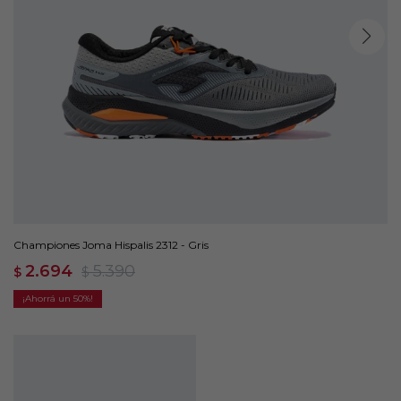
Championes Joma Hispalis 2312 - Gris
2.694
5.390
$
$
50