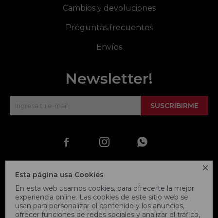
Cambios y devoluciones
Preguntas frecuentes
Envíos
Newsletter!
SUSCRIBIRME




Esta página usa Cookies
En esta web usamos cookies, para ofrecerte la mejor
experiencia online. Las cookies de este sitio web se
usan para personalizar el contenido y los anuncios,
ofrecer funciones de redes sociales y analizar el tráfico,