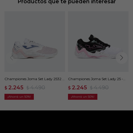
Productos que te pueden interesar
Championes Joma Set Lady 2532 -
Championes Joma Set Lady 25 -
Rosado
Multicolor
2.245
4.490
2.245
4.490
$
$
$
$
50
50