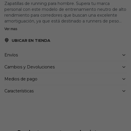
Zapatillas de running para hombre. Supera tu marca
personal con este modelo de entrenamiento neutro de alto
rendimiento para corredores que buscan una excelente
amortiguación, ya que está destinado a runners de peso
medio-alto. También son buenas para lesionados y
Ver mas
recuperación.
El corte está fabricado en textil personalizado y ligero que
UBICAR EN TIENDA
permite la ventilación gracias al sistema VTS, y material
sintético soldado para eliminar peso y costuras mediante el
Envíos
sistema FLEXSHIELD. Esta tecnología se convierte en un
escudo protector para el corte, mejorando el ajuste al pie y
Cambios y Devoluciones
aportando estabilidad.
El diseño es más consistente en el talón y zona central para
Medios de pago
evitar deformaciones.
La mediasuela está fabricada con el sistema FULL DUAL
Características
PULSOR: doble phylon en diferentes densidades que
añaden un extra de amortiguación. Además, incorpora gel
en la parte trasera que absorbe el impacto e impulsa la
zancada con la tecnología PULSOR.