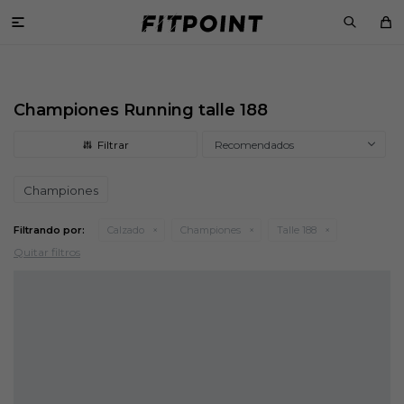

Championes Running talle 188
Recomendados
Championes
Filtrando por:
Calzado
Championes
Talle 188
Quitar filtros