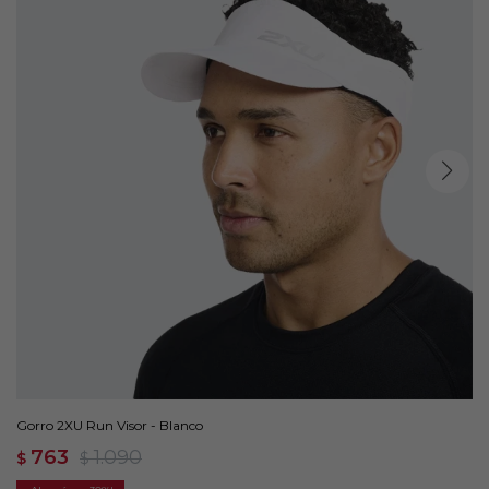
Gorro 2XU Run Visor - Blanco
763
1.090
$
$