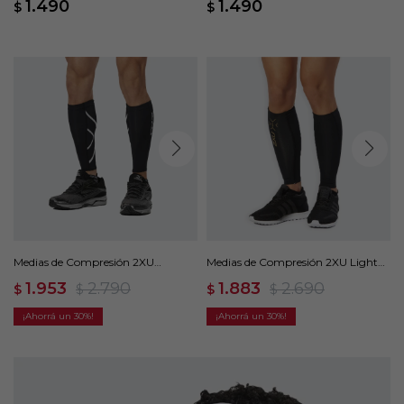
1.490
1.490
$
$
Medias de Compresión 2XU
Medias de Compresión 2XU Light
Compression Calf Guards - Negro
Speed Comp Calf Guards - Negro
1.953
2.790
1.883
2.690
$
$
$
$
30
30