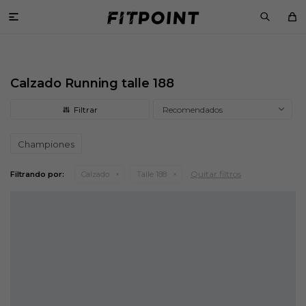

Calzado Running talle 188
Recomendados
Championes
Quitar filtros
Filtrando por:
Calzado
Talle 188