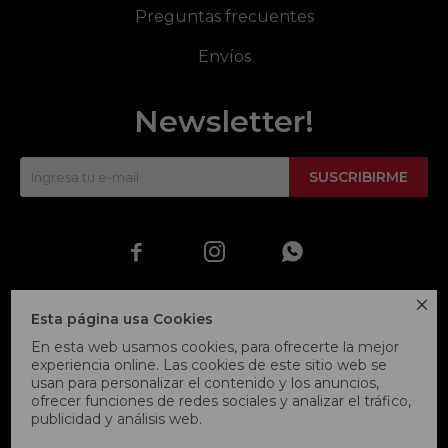
Preguntas frecuentes
Envíos
Newsletter!
SUSCRIBIRME




Esta página usa Cookies
En esta web usamos cookies, para ofrecerte la mejor
experiencia online. Las cookies de este sitio web se
usan para personalizar el contenido y los anuncios,
ofrecer funciones de redes sociales y analizar el tráfico,
publicidad y análisis web.