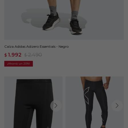
Calza Adidas Adizero Essentials - Negro
1.992
2.490
$
$
20