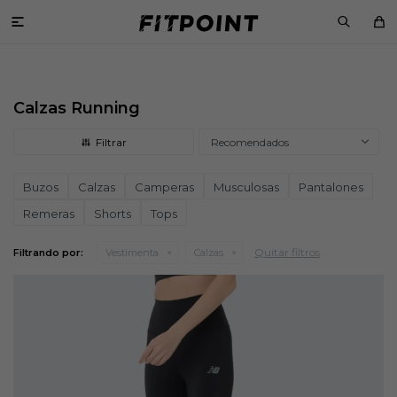

Calzas Running
Recomendados
Buzos
Calzas
Camperas
Musculosas
Pantalones
Remeras
Shorts
Tops
Quitar filtros
Filtrando por:
Vestimenta
Calzas