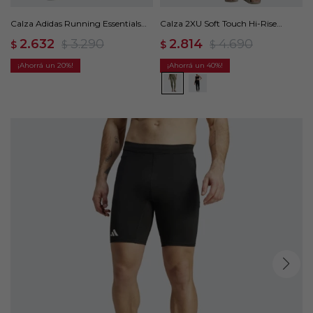
Calza Adidas Running Essentials
Calza 2XU Soft Touch Hi-Rise
Largo - Azul
Compression - Verde
2.632
3.290
2.814
4.690
$
$
$
$
20
40