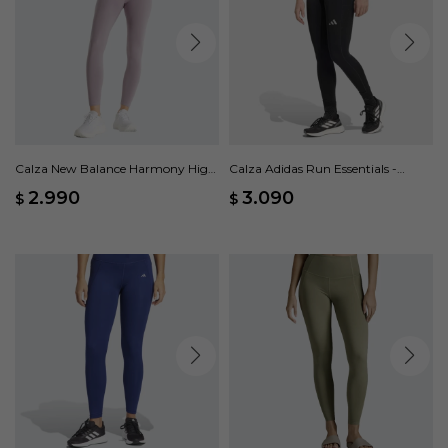
Calza New Balance Harmony High
Calza Adidas Run Essentials -
Rise - Violeta
Negro
2.990
3.090
$
$