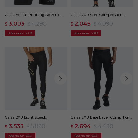
Calza Adidas Running Adizero -
Calza 2XU Core Compression
Black/grey Six
Tights - Negro
3.003
4.290
2.045
4.090
$
$
$
$
30
50
Calza 2XU Light Speed
Calza 2XU Base Layer Comp Tights
Compression Tights - Negro
- Negro
3.533
5.890
2.694
4.490
$
$
$
$
40
40