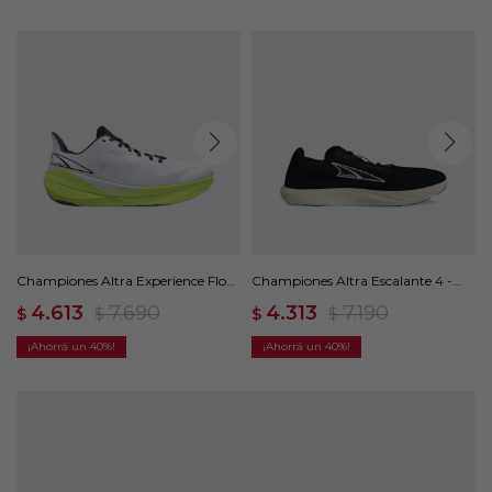
Championes Altra Experience Flow
Championes Altra Escalante 4 -
- Blanco
Negro
4.613
7.690
4.313
7.190
$
$
$
$
40
40