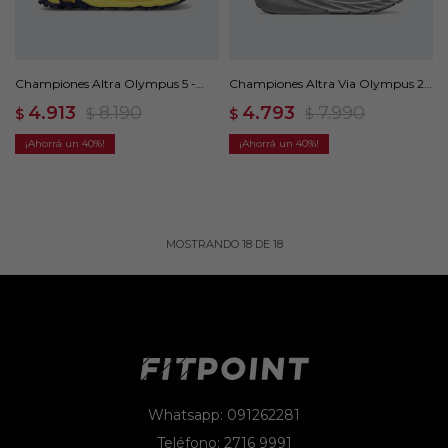
Championes Altra Olympus 5 -
Championes Altra Via Olympus 2 -
Azul
Azul
4.913
8.190
4.793
7.990
$
$
$
$
40
40
MOSTRANDO
18
DE
18
Whatsapp: 091262281
Teléfono: 2716 9991