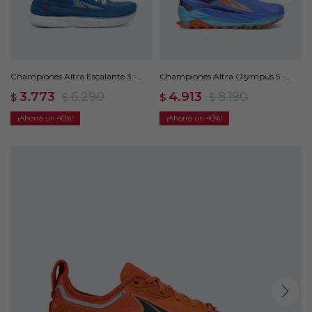
Championes Altra Escalante 3 -
Championes Altra Olympus 5 -
Azul
Azul
3.773
6.290
4.913
8.190
$
$
$
$
40
40