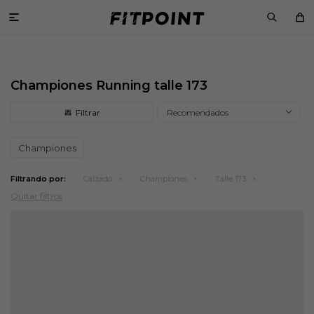

Championes Running talle 173
Recomendados
Championes
Filtrando por:
Calzado
Championes
Talle 173
Quitar filtros