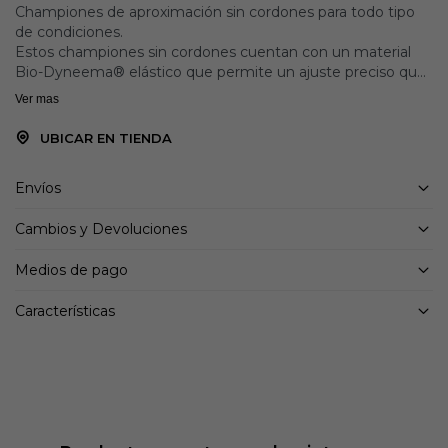
Championes de aproximación sin cordones para todo tipo
de condiciones.
Estos championes sin cordones cuentan con un material
Bio-Dyneema® elástico que permite un ajuste preciso que
no se modificará con el tiempo.
Ver mas
Detalles:
UBICAR EN TIENDA
Suela Formation con Litebase y caucho Megagrip
Peso 275g
Envíos
Drop 5mm
Cambios y Devoluciones
Medios de pago
Características