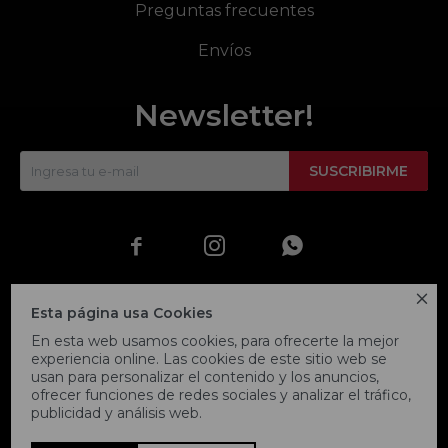
Preguntas frecuentes
Envíos
Newsletter!
SUSCRIBIRME




Esta página usa Cookies
En esta web usamos cookies, para ofrecerte la mejor
experiencia online. Las cookies de este sitio web se
usan para personalizar el contenido y los anuncios,
ofrecer funciones de redes sociales y analizar el tráfico,
publicidad y análisis web.