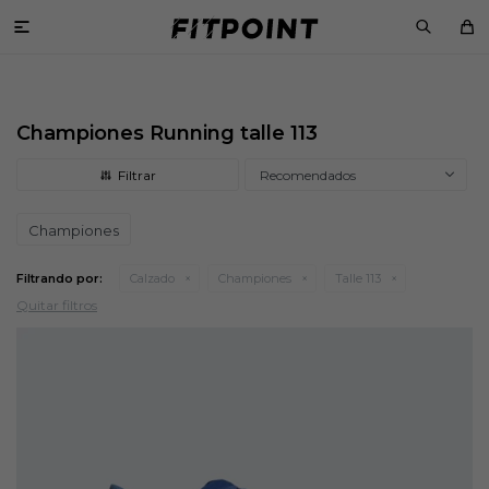

Championes Running talle 113
Recomendados
Championes
Filtrando por:
Calzado
Championes
Talle 113
Quitar filtros