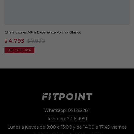
Championes Altra Experience Form - Blanco
4.793
7.990
$
$
40
Whatsapp: 091262281
Teléfono: 2716 9991
Lunes a jueves de 9:00 a 13:00 y de 14:00 a 17:45, viernes