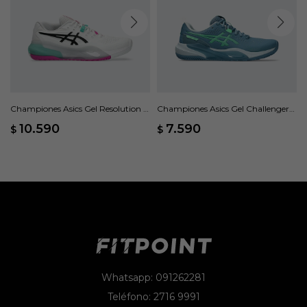
Championes Asics Gel Resolution X
Championes Asics Gel Challenger
- Blanco
15 - Azul
10.590
7.590
$
$
Whatsapp: 091262281
Teléfono: 2716 9991