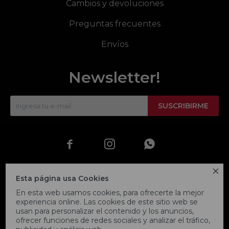
Cambios y devoluciones
Preguntas frecuentes
Envíos
Newsletter!
SUSCRIBIRME




Esta página usa Cookies
En esta web usamos cookies, para ofrecerte la mejor
experiencia online. Las cookies de este sitio web se
usan para personalizar el contenido y los anuncios,
ofrecer funciones de redes sociales y analizar el tráfico,