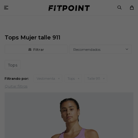

Tops Mujer talle 911
Recomendados
Tops
Filtrando por:
Vestimenta
Tops
Talle 911
Quitar filtros