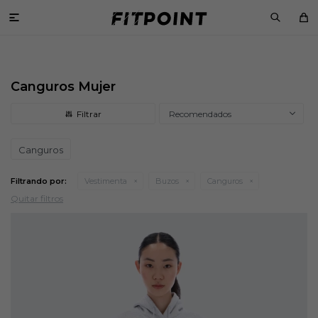

Canguros Mujer
Recomendados
Canguros
Filtrando por:
Vestimenta
Buzos
Canguros
Quitar filtros