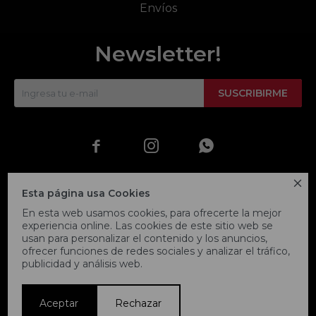
Envíos
Newsletter!
SUSCRIBIRME




Esta página usa Cookies
En esta web usamos cookies, para ofrecerte la mejor
experiencia online. Las cookies de este sitio web se
usan para personalizar el contenido y los anuncios,
ofrecer funciones de redes sociales y analizar el tráfico,
publicidad y análisis web.
© Copyright 2026 / Fitpoint
Aceptar
Rechazar