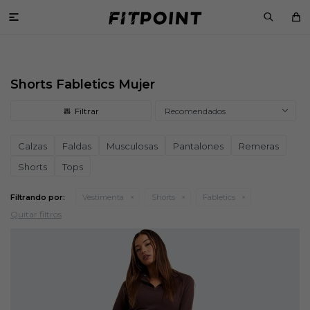

Shorts Fabletics Mujer
Recomendados
Calzas
Faldas
Musculosas
Pantalones
Remeras
Shorts
Tops
Filtrando por:
Vestimenta
Shorts
Fabletics
Quitar filtros