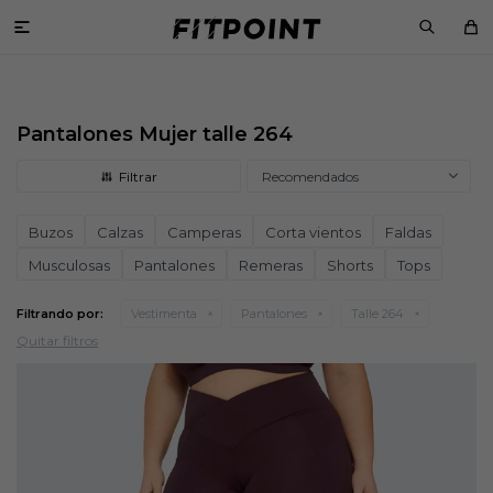

Pantalones Mujer talle 264
Recomendados
Buzos
Calzas
Camperas
Corta vientos
Faldas
Musculosas
Pantalones
Remeras
Shorts
Tops
Filtrando por:
Vestimenta
Pantalones
Talle 264
Quitar filtros