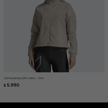
Cortavientos 2XU Aero - Gris
5.990
$