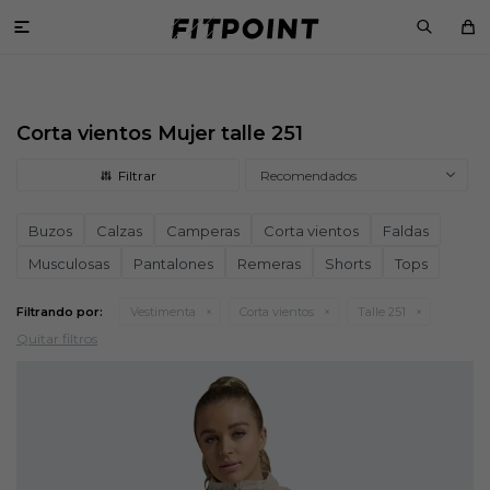

Corta vientos Mujer talle 251
Recomendados
Buzos
Calzas
Camperas
Corta vientos
Faldas
Musculosas
Pantalones
Remeras
Shorts
Tops
Filtrando por:
Vestimenta
Corta vientos
Talle 251
Quitar filtros