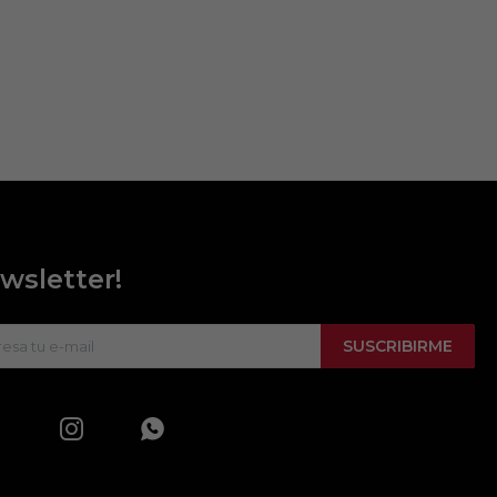
wsletter!
SUSCRIBIRME

