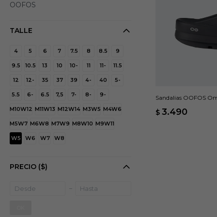
OOFOS
TALLE
4
5
6
7
7.5
8
8.5
9
9.5
10.5
13
10
10-
11
11-
11.5
12
12-
35
37
39
4-
40
5-
5.5
6-
6.5
7,5
7-
8-
9-
Sandalias OOFOS Om
M10W12
M11W13
M12W14
M3W5
M4W6
3.490
$
M5W7
M6W8
M7W9
M8W10
M9W11
W5
W6
W7
W8
PRECIO
($)
OK