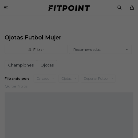

Ojotas Futbol Mujer
Recomendados
Championes
Ojotas
Filtrando por:
Calzado
Ojotas
Deporte:
Futbol
Quitar filtros