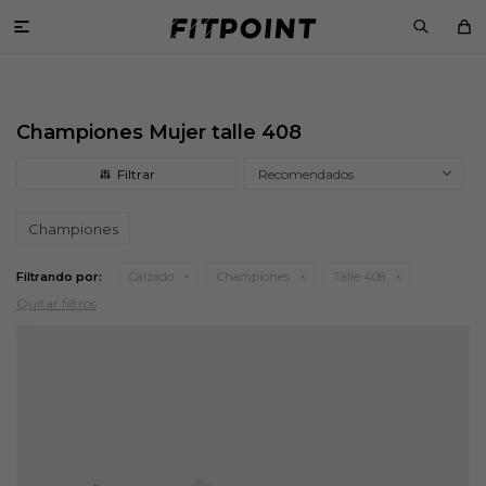

Championes Mujer talle 408
Recomendados
Championes
Filtrando por:
Calzado
Championes
Talle 408
Quitar filtros