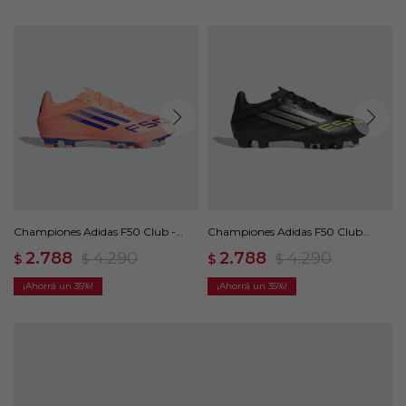
Championes Adidas F50 Club -
Championes Adidas F50 Club
Naranja
Multisuperficie - Negro
2.788
4.290
2.788
4.290
$
$
$
$
35
35