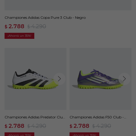
Championes Adidas Copa Pure 3 Club - Negro
2.788
4.290
$
$
35
Championes Adidas Predator Club
Championes Adidas F50 Club -
- Blanco
Multicolor
2.788
4.290
2.788
4.290
$
$
$
$
35
35