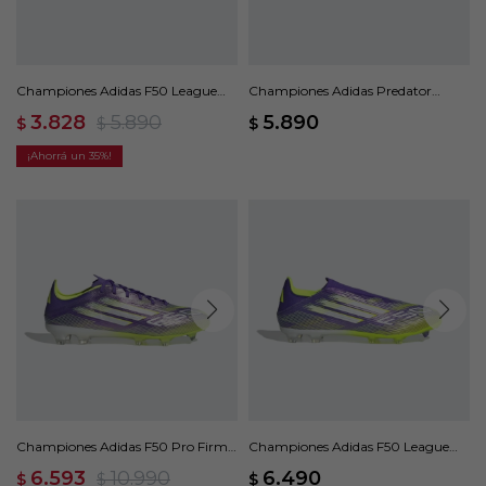
Championes Adidas F50 League
Championes Adidas Predator
FG/MG - Negro
League FG - Negro
3.828
5.890
5.890
$
$
$
35
Championes Adidas F50 Pro Firm
Championes Adidas F50 League
Ground Cleats - Violeta
Laceless - Violeta
6.593
10.990
6.490
$
$
$