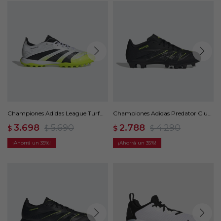
Championes Adidas League Turf
Championes Adidas Predator Club
Cleats - Blanco
FG/MG - Negro
3.698
5.690
2.788
4.290
$
$
$
$
35
35