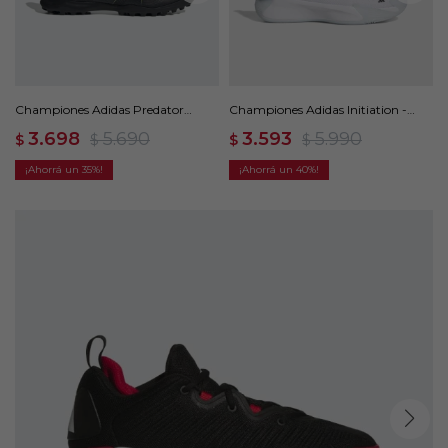
Championes Adidas Predator
Championes Adidas Initiation -
League Turf Cleats - Negro
Blanco
3.698
5.690
3.593
5.990
$
$
$
$
35
40