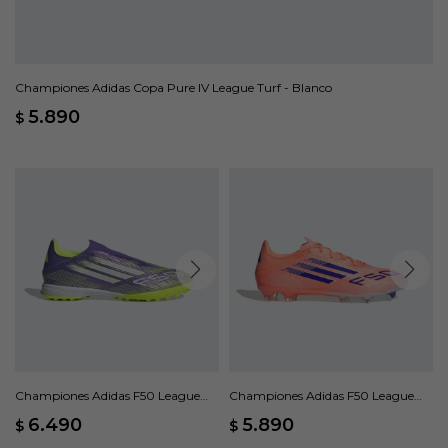
Championes Adidas Copa Pure IV League Turf - Blanco
5.890
$
Championes Adidas F50 League
Championes Adidas F50 League
Laceless - Violeta
Terreno Firme/Multiterreno -
6.490
5.890
$
$
Naranja