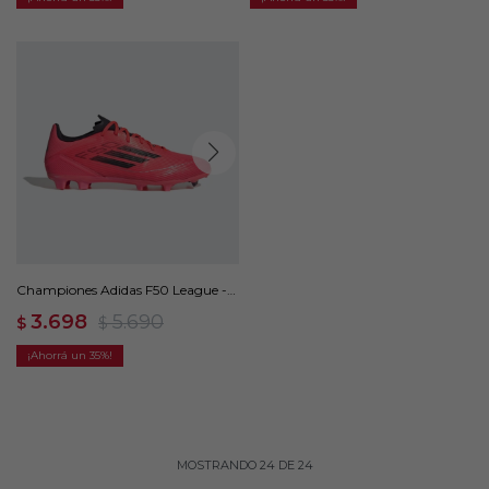
Championes Adidas F50 League -
Rosado
3.698
5.690
$
$
35
MOSTRANDO
24
DE
24