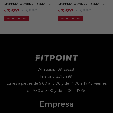
Championes Adidas Initiation -
Championes Adidas Initiation -
Blanco
Negro
3.593
5.990
3.593
5.990
$
$
$
$
40
40
Whatsapp: 091262281
Teléfono: 2716 9991
Lunes a jueves de 9:00 a 13:00 y de 14:00 a 17:45, viernes
de 9:30 a 13:00 y de 14:00 a 17:45.
Empresa