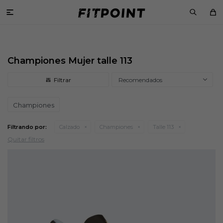

Championes Mujer talle 113
Recomendados
Championes
Filtrando por:
Calzado
Championes
Talle 113
Quitar filtros