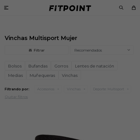

Vinchas Multisport Mujer
Recomendados
Bolsos
Bufandas
Gorros
Lentes de natación
Medias
Muñequeras
Vinchas
Filtrando por:
Accesorios
Vinchas
Deporte:
Multisport
Quitar filtros