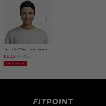
Vincha Buff Thermonet - Negro
903
1.290
$
$
30