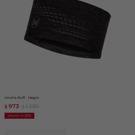
Vincha Buff - Negro
973
1.390
$
$
30