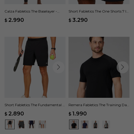
Calza Fabletics The Baselayer -
Short Fabletics The One Shorts 7 In
Negro
- Negro
2.990
3.290
$
$
Short Fabletics The Fundamental II
Remera Fabletics The Training Day
- Negro
- Negro
2.890
1.990
$
$