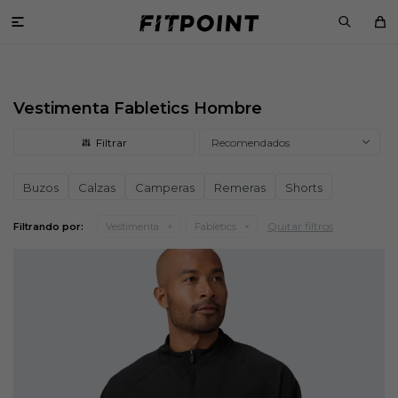

Vestimenta Fabletics Hombre
Recomendados
Buzos
Calzas
Camperas
Remeras
Shorts
Quitar filtros
Filtrando por:
Vestimenta
Fabletics