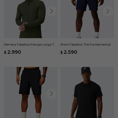
Remera Fabeltics Manga Larga The
Short Fabletics The Fundamental II
Training Day - Verde
- Azul
2.990
2.590
$
$