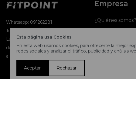
Empresa
¿Quiénes somos
Whatsapp: 091262281
Teléfono: 2716 9991
Contacto
Esta página usa Cookies
Lunes a jueves de 9:00 a 13:00 y
En esta web usamos cookies, para ofrecerte la mejor expe
de 14:00 a 17:45, viernes de 9:30
Términos y condi
redes sociales y analizar el tráfico, publicidad y análisis we
a 13:00 y de 14:00 a 17:45.
Nuestras tiendas
Aceptar
Rechazar
Trabaja con noso
© Copyright 2026 / Fitpoint