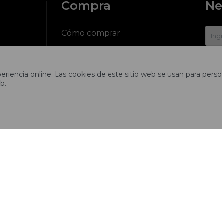
Compra
Ne
?
Cómo comprar
Cambios y devoluciones

riencia online. Las cookies de este sitio web se usan para person
ciones
Preguntas frecuentes
b.
Envíos
tros