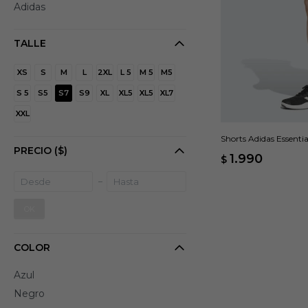
Adidas
TALLE
XS
S
M
L
2XL
L 5
M 5
M5
S 5
S5
S7
S9
XL
XL5
XL5
XL7
XXL
Shorts Adidas Essentia
PRECIO
($)
1.990
$
OK
COLOR
Azul
Negro