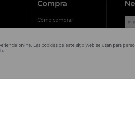
Compra
Ne
?
Cómo comprar
Cambios y devoluciones

riencia online. Las cookies de este sitio web se usan para person
ciones
Preguntas frecuentes
b.
Envíos
tros