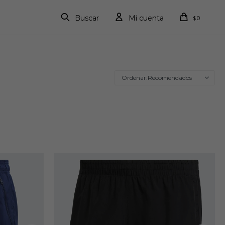
0
$
Recomendados