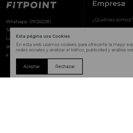
Empresa
¿Quiénes somos
Whatsapp: 091262281
Teléfono: 2716 9991
Contacto
Esta página usa Cookies
Lunes a jueves de 9:00 a 13:00 y
En esta web usamos cookies, para ofrecerte la mejor expe
de 14:00 a 17:45, viernes de 9:30
Términos y condi
redes sociales y analizar el tráfico, publicidad y análisis we
a 13:00 y de 14:00 a 17:45.
Nuestras tiendas
Aceptar
Rechazar
Trabaja con noso
© Copyright 2026 / Fitpoint