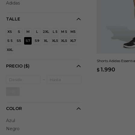
Adidas
TALLE
XS
S
M
L
2XL
L 5
M 5
M5
S 5
S5
S7
S9
XL
XL5
XL5
XL7
XXL
Shorts Adidas Essentia
PRECIO
($)
1.990
$
OK
COLOR
Azul
Negro