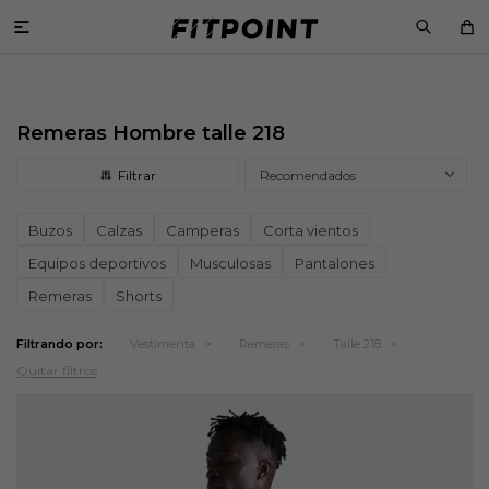

Remeras Hombre talle 218
Recomendados
Buzos
Calzas
Camperas
Corta vientos
Equipos deportivos
Musculosas
Pantalones
Remeras
Shorts
Filtrando por:
Vestimenta
Remeras
Talle 218
Quitar filtros