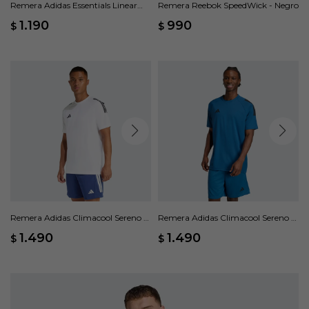
Remera Adidas Essentials Linear
Remera Reebok SpeedWick - Negro
Single - Blanco
1.190
990
$
$
Remera Adidas Climacool Sereno -
Remera Adidas Climacool Sereno -
Blanco
Azul
1.490
1.490
$
$