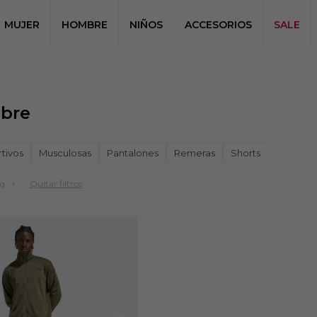
MUJER
HOMBRE
NIÑOS
ACCESORIOS
SALE
mbre
tivos
Musculosas
Pantalones
Remeras
Shorts
Quitar filtros
ng