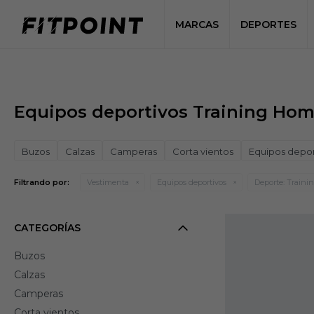
MARCAS
DEPORTES
Equipos deportivos Training Ho
Buzos
Calzas
Camperas
Corta vientos
Equipos depor
Filtrando por:
Vestimenta
Equipos deportivos
Deporte:
Traini
CATEGORÍAS
Buzos
Calzas
Camperas
Corta vientos