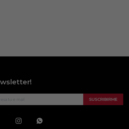
wsletter!
SUSCRIBIRME

