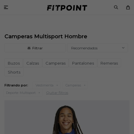

Camperas Multisport Hombre
Recomendados
Buzos
Calzas
Camperas
Pantalones
Remeras
Shorts
Filtrando por:
Vestimenta
Camperas
Quitar filtros
Deporte:
Multisport