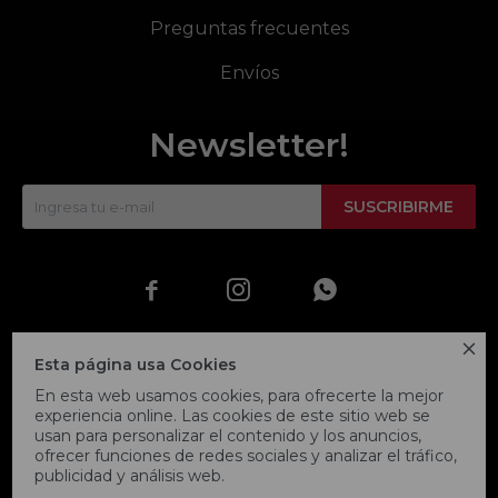
Preguntas frecuentes
Envíos
Newsletter!
SUSCRIBIRME




Esta página usa Cookies
En esta web usamos cookies, para ofrecerte la mejor
experiencia online. Las cookies de este sitio web se
usan para personalizar el contenido y los anuncios,
ofrecer funciones de redes sociales y analizar el tráfico,
publicidad y análisis web.