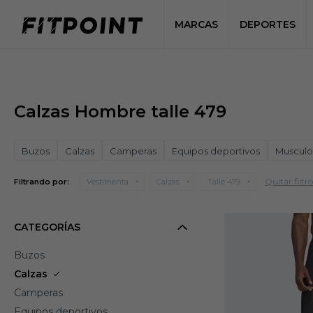
MARCAS
DEPORTES
Calzas Hombre talle 479
Buzos
Calzas
Camperas
Equipos deportivos
Musculo
Quitar filtro
Filtrando por:
Vestimenta
Calzas
Talle 479
CATEGORÍAS
Buzos
Calzas
Camperas
Equipos deportivos