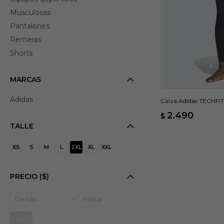
Musculosas
Pantalones
Remeras
Shorts
MARCAS
Adidas
Calza Adidas TECHFIT
2.490
$
TALLE
XS
S
M
L
2XL
XL
XXL
PRECIO
($)
OK