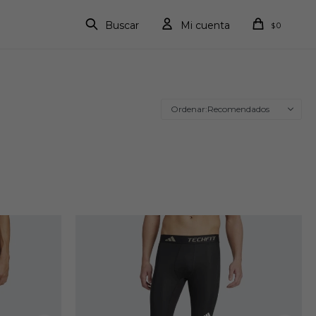
0
$
Recomendados