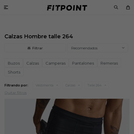

Calzas Hombre talle 264
Recomendados
Buzos
Calzas
Camperas
Pantalones
Remeras
Shorts
Filtrando por:
Vestimenta
Calzas
Talle 264
Quitar filtros