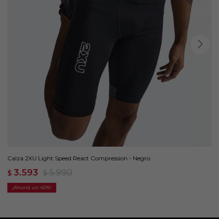
Calza 2XU Light Speed React Compression - Negro
3.593
5.990
$
$
40