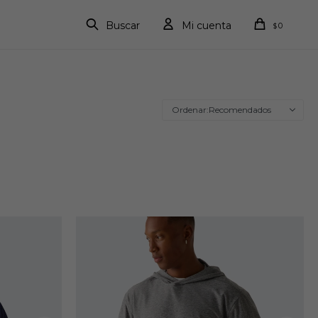
0
$
Recomendados