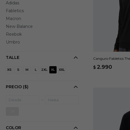
Adidas
Fabletics
Macron
New Balance
Reebok
Umbro
TALLE
Canguro Fabletics The
2.990
$
XS
S
M
L
2XL
XL
XXL
PRECIO
($)
OK
COLOR