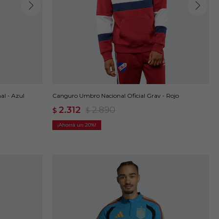
al - Azul
Canguro Umbro Nacional Oficial Grav - Rojo
2.312
2.890
$
$
20