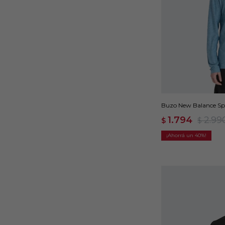
Buzo New Balance Spa
1.794
2.99
$
$
40