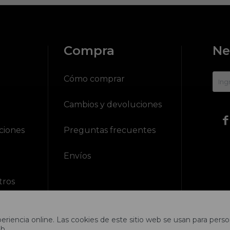
Compra
Ne
?
Cómo comprar
Cambios y devoluciones

ciones
Preguntas frecuentes
Envíos
tros
riencia online. Las cookies de este sitio web se usan para person
b.