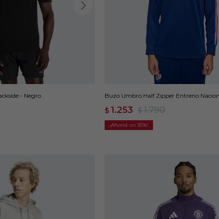
ckside - Negro
Buzo Umbro Half Zipper Entreno Nacion
1.253
1.790
$
$
30