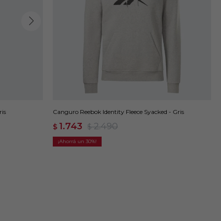
is
Canguro Reebok Identity Fleece Syacked - Gris
1.743
2.490
$
$
30