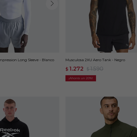
ression Long Sleeve - Blanco
Musculosa 2XU Aero Tank - Negro
1.272
1.590
$
$
20