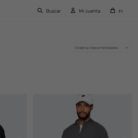
0
$
Recomendados