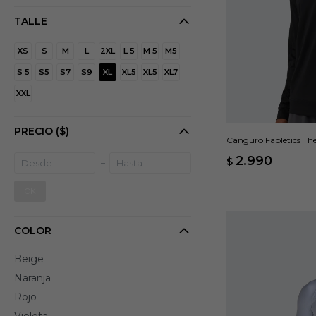
TALLE
XS
S
M
L
2XL
L 5
M 5
M5
S 5
S5
S7
S9
XL
XL5
XL5
XL7
XXL
PRECIO
($)
Canguro Fabletics The
2.990
$
OK
COLOR
Beige
Naranja
Rojo