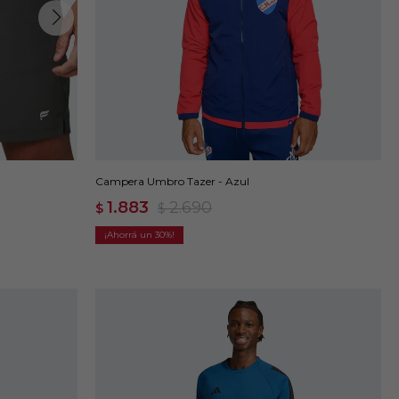
Campera Umbro Tazer - Azul
1.883
2.690
$
$
30