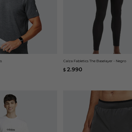
Calza Fabletics The Baselayer - Negro
is
2.990
$