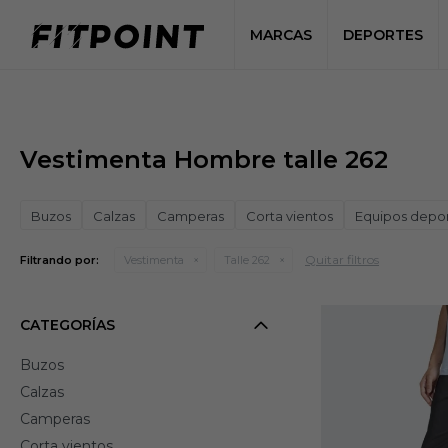
MARCAS
DEPORTES
Vestimenta Hombre talle 262
Buzos
Calzas
Camperas
Corta vientos
Equipos depor
Quitar filtros
Filtrando por:
Vestimenta
Talle 262
CATEGORÍAS
Buzos
Calzas
Camperas
Corta vientos