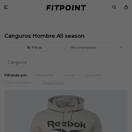

Canguros Hombre All season
Recomendados
Canguros
Filtrando por:
Vestimenta
Buzos
Canguros
Quitar filtros
Clima:
All season