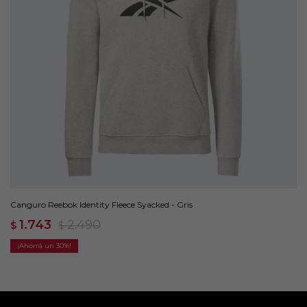
Canguro Reebok Identity Fleece Syacked - Gris
1.743
2.490
$
$
30