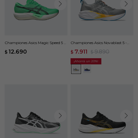
Championes Asics Magic Speed 5 -
Championes Asics Novablast 5 -
Verde
Gris
12.690
7.911
9.890
$
$
$
20