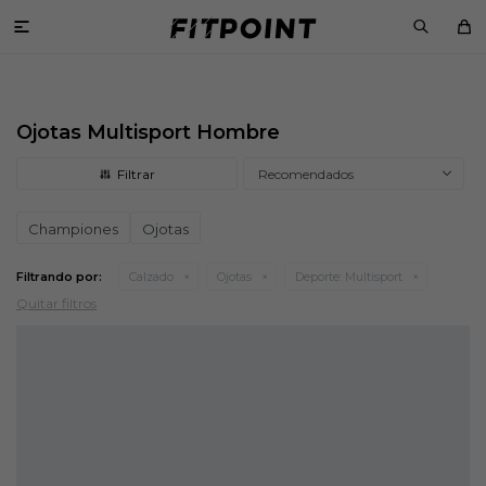

Ojotas Multisport Hombre
Recomendados
Championes
Ojotas
Filtrando por:
Calzado
Ojotas
Deporte:
Multisport
Quitar filtros