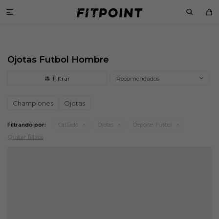

Ojotas Futbol Hombre
Recomendados
Championes
Ojotas
Filtrando por:
Calzado
Ojotas
Deporte:
Futbol
Quitar filtros