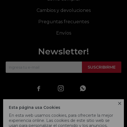
Cambios y devoluciones
Preguntas frecuentes
Envíos
Newsletter!
SUSCRIBIRME




Esta página usa Cookies
En esta web usamos cookies, para ofrecerte la mejor
experiencia online. Las cookies de este sitio web se
usan para personalizar el contenido y los anuncios,