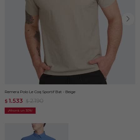
Remera Polo Le Coq Sportif Bat - Beige
1.533
2.190
$
$
30