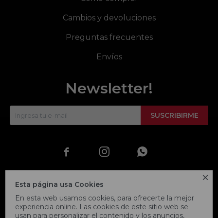
Cambios y devoluciones
Preguntas frecuentes
Envíos
Newsletter!
SUSCRIBIRME




Esta página usa Cookies
En esta web usamos cookies, para ofrecerte la mejor
experiencia online. Las cookies de este sitio web se
usan para personalizar el contenido y los anuncios,