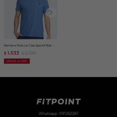
Remera Polo Le Coq Sportif Bat -
Azul
1.533
2.190
$
$
30
Whatsapp: 091262281