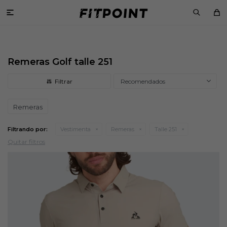

Remeras Golf talle 251
Recomendados
Remeras
Filtrando por:
Vestimenta
Remeras
Talle 251
Quitar filtros