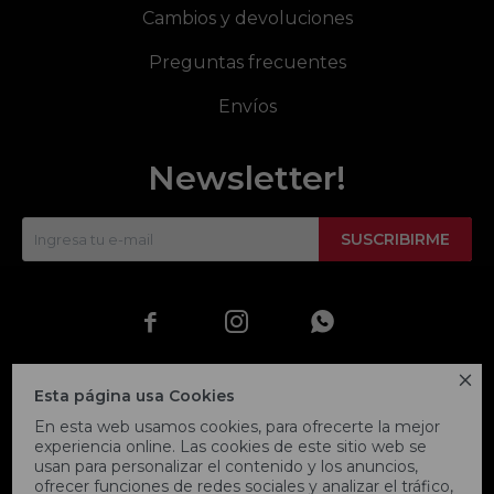
Cambios y devoluciones
Preguntas frecuentes
Envíos
Newsletter!
SUSCRIBIRME




Esta página usa Cookies
En esta web usamos cookies, para ofrecerte la mejor
experiencia online. Las cookies de este sitio web se
usan para personalizar el contenido y los anuncios,
ofrecer funciones de redes sociales y analizar el tráfico,