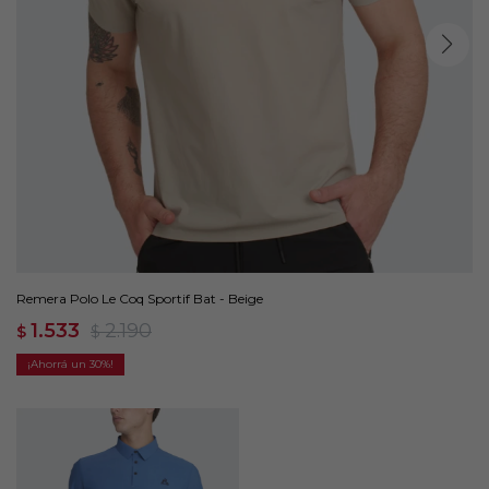
Remera Polo Le Coq Sportif Bat - Beige
1.533
2.190
$
$
30