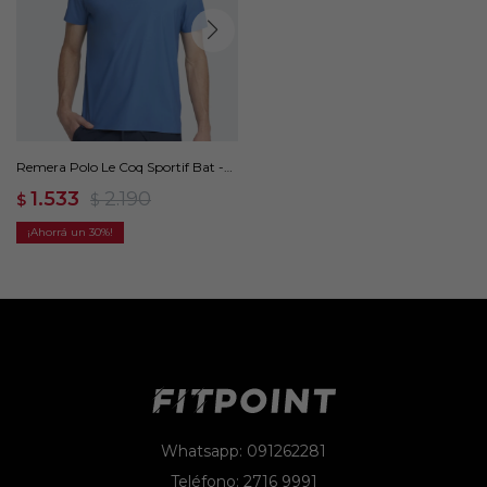
Remera Polo Le Coq Sportif Bat -
Azul
1.533
2.190
$
$
30
Whatsapp: 091262281
Teléfono: 2716 9991