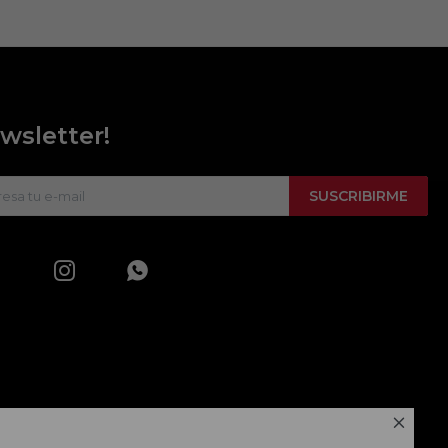
wsletter!
SUSCRIBIRME


