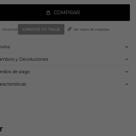
COMPRAR
Ver tabla de medidas
CONOCÉ TU TALLE
nvíos
ambios y Devoluciones
edios de pago
racterísticas
r