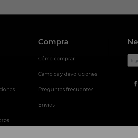
Compra
Ne
?
Cómo comprar
Cambios y devoluciones

ciones
Preguntas frecuentes
Envíos
tros