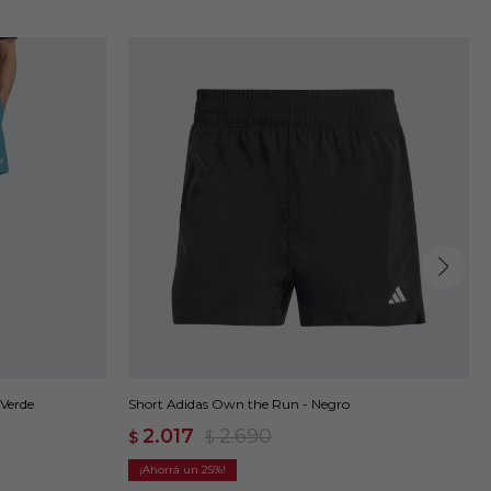
 Verde
Short Adidas Own the Run - Negro
2.017
2.690
$
$
25