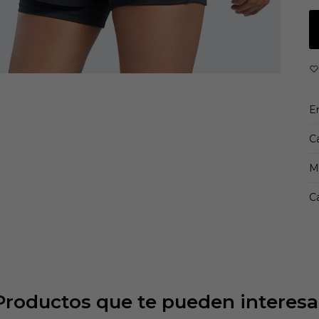
E
C
M
Ca
Productos que te pueden interesa