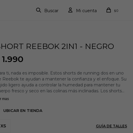
0
$
SHORT REEBOK 2IN1 - NEGRO
1.990
ra ti, nada es imposible. Estos shorts de running dos en uno
e Reebok te ayudan a mantener la confianza y el enfoque. Su
jido ligero ayuda a controlar la humedad para mantener tu
erpo fresco y seco en las colinas más inclinadas. Los shorts
teriores integrados te brindan cobertura adicional y reducen
r mas
s rozaduras
teriales: Tejido entrelazado 91% poliéster reciclado / 9%
UBICAR EN TIENDA
lastano
enda interior de malla
XS
GUÍA DE TALLES
bladillo solapado
talles reflectantes