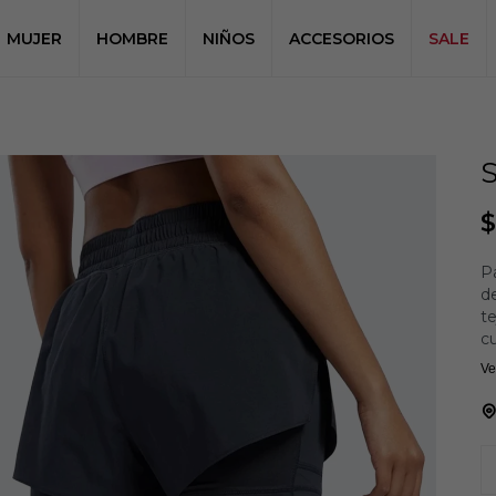
MUJER
HOMBRE
NIÑOS
ACCESORIOS
SALE
$
Pa
d
te
cu
in
Ve
la
Ma
e
Pr
Do
De