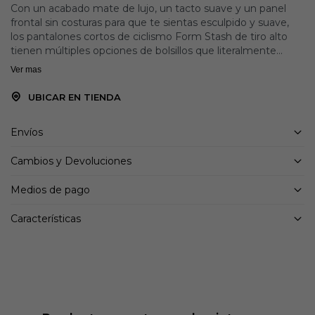
Con un acabado mate de lujo, un tacto suave y un panel
frontal sin costuras para que te sientas esculpido y suave,
los pantalones cortos de ciclismo Form Stash de tiro alto
tienen múltiples opciones de bolsillos que literalmente
guardarán toda tu vida para un día en movimiento.
Ver mas
Pantalón corto de compresión para bicicleta.
Tejido de punto doble SLX ultra mate antibolitas
UBICAR EN TIENDA
Cintura de ajuste seguro, favorecedora y adelgazante de
figura de talle alto
Envíos
Bolsillo lateral grande para teléfono y artículos esenciales.
Logotipo 3D 2XU en el muslo.
Cambios y Devoluciones
Costuras planas para reducir la irritación.
Medios de pago
Características