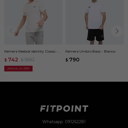
Remera Reebok Identity Classic -
Remera Umbro Basic - Blanco
Blanco
742
990
790
$
$
$
25
Whatsapp: 091262281