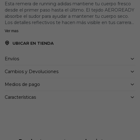
Esta remera de running adidas mantiene tu cuerpo fresco
desde el primer paso hasta el último. El tejido AEROREADY
absorbe el sudor para ayudar a mantener tu cuerpo seco.
Los detalles reflectivos te hacen más visible en tus carreras
matutinas o nocturnas. Este producto está hecho con al
Ver mas
menos un 70 % de materiales reciclados. Utilizando
materiales reciclados disminuimos los residuos, nuestra
UBICAR EN TIENDA
dependencia de los recursos finitos y la huella que generan
los productos que fabricamos.
Envíos
Detalles:
Cambios y Devoluciones
Corte clásico
Cuello redondo
Medios de pago
86 % poliéster (reciclado), 14 % elastano
Tejido con tecnología de absorción
Características
AEROREADY
Detalles reflectantes
Tecnología de control de olores Polygiene