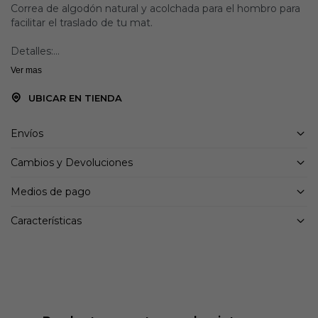
Correa de algodón natural y acolchada para el hombro para
facilitar el traslado de tu mat.
Detalles:
Ver mas
Se adapta a todos los tamaños de alfombrillas
Correa de hombro acolchada
UBICAR EN TIENDA
Cierre facil
Confeccionado en sarga y cinchas de algodón 100% natural
Envíos
Embalajes de productos de papel reciclado
Dimensiones: 173cm x 4cm
Cambios y Devoluciones
Medios de pago
Características