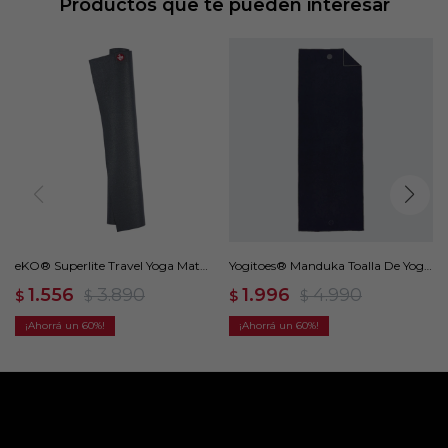
Productos que te pueden interesar
eKO® Superlite Travel Yoga Mat
Yogitoes® Manduka Toalla De Yoga
1.5mm - Gris
- Azul
1.556
3.890
1.996
4.990
$
$
$
$
60
60